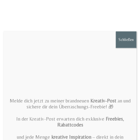
Zum
Inhalt
springen
Schließen
Menü
für Kreative
Melde dich jetzt zu meiner brandneuen
Kreativ-Post
an und
>
für Kreative
sichere dir dein Überraschungs-Freebie! 🎁
In der Kreativ-Post erwarten dich exklusive
Freebies
,
Rabattcodes
und jede Menge
kreative Inspiration
– direkt in dein