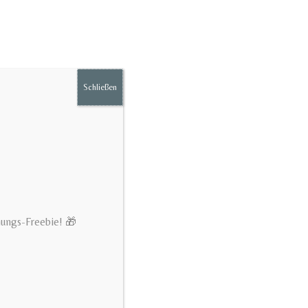
Schließen
hungs-Freebie! 🎁