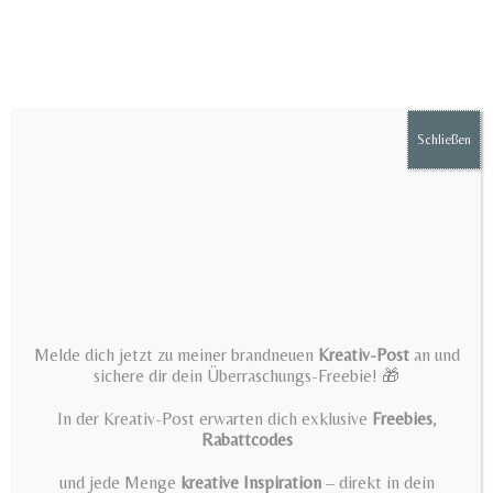
Zum
Inhalt
springen
Schließen
Menü
Partybara plotter file |
Melde dich jetzt zu meiner brandneuen
Kreativ-Post
an und
Capybara SVG | Birthday SVG
sichere dir dein Überraschungs-Freebie! 🎁
| Cute animal with party hat |
In der Kreativ-Post erwarten dich exklusive
Freebies
,
Rabattcodes
Birthday plotter file | Png svg |
und jede Menge
kreative Inspiration
– direkt in dein