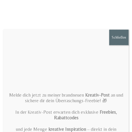
Zum
Inhalt
springen
Schließen
Menü
PDF Easter Tags – digital file
Melde dich jetzt zu meiner brandneuen
Kreativ-Post
an und
for immediate download –
sichere dir dein Überraschungs-Freebie! 🎁
labels, gift tags, paper tags,
In der Kreativ-Post erwarten dich exklusive
Freebies
,
Rabattcodes
happy Easter, Easter greeting,
und jede Menge
kreative Inspiration
– direkt in dein