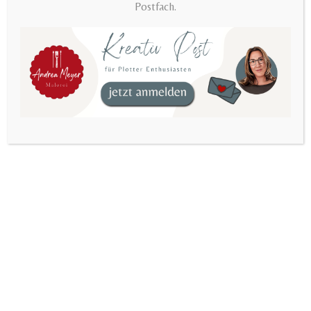
Easter bunny by
Postfach.
AndreaMeyerDesign
>
PDF Easter Tags – digital file for immediate download – labels, gift tags