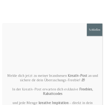
Zum
Inhalt
springen
Schließen
Menü
Pirate Birthday SVG + PNG –
Melde dich jetzt zu meiner brandneuen
Kreativ-Post
an und
Arrrgh plotter file for
sichere dir dein Überraschungs-Freebie! 🎁
children's shirts & party
In der Kreativ-Post erwarten dich exklusive
Freebies
,
Rabattcodes
decorations by
und jede Menge
kreative Inspiration
– direkt in dein