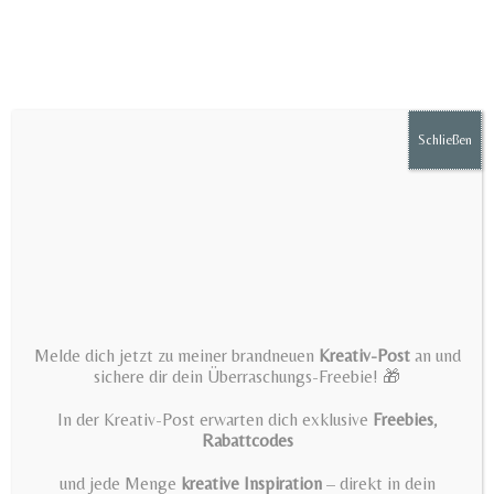
Zum
Inhalt
springen
Schließen
Menü
Plotter file house with light –
Melde dich jetzt zu meiner brandneuen
Kreativ-Post
an und
SVG file for Cricut &
sichere dir dein Überraschungs-Freebie! 🎁
Silhouette – Paper house
In der Kreativ-Post erwarten dich exklusive
Freebies
,
Rabattcodes
crafting – Light house
und jede Menge
kreative Inspiration
– direkt in dein