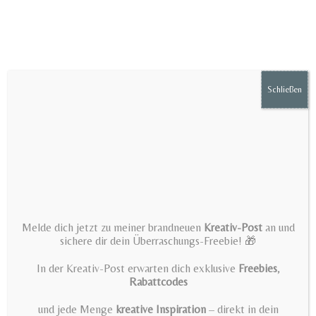
Zum
Inhalt
springen
Schließen
Menü
Scandinavian plotter files Dala
Melde dich jetzt zu meiner brandneuen
Kreativ-Post
an und
horse, moose & heart – Folk
sichere dir dein Überraschungs-Freebie! 🎁
Art SVG PNG – Nordic Winter
In der Kreativ-Post erwarten dich exklusive
Freebies
,
Rabattcodes
Christmas Boho decoration
und jede Menge
kreative Inspiration
– direkt in dein