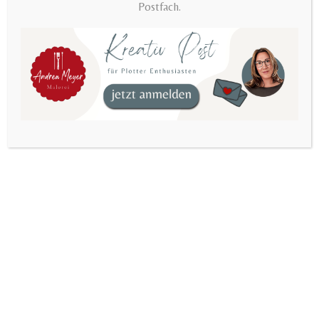
template by
Postfach.
AndreaMeyerDesign
>
Scandinavian plotter files Dala horse, moose & heart – Folk Art SVG PN