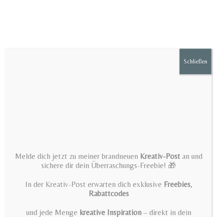
Zum
Inhalt
springen
Schließen
Menü
SVG + PNG file deer autumn
Melde dich jetzt zu meiner brandneuen
Kreativ-Post
an und
wreath plotter file – Plotter
sichere dir dein Überraschungs-Freebie! 🎁
File by AndreaMeyerDesign
In der Kreativ-Post erwarten dich exklusive
Freebies
,
Rabattcodes
>
SVG + PNG file deer autumn wreath plotter file – Plotter File by AndreaMey
und jede Menge
kreative Inspiration
– direkt in dein