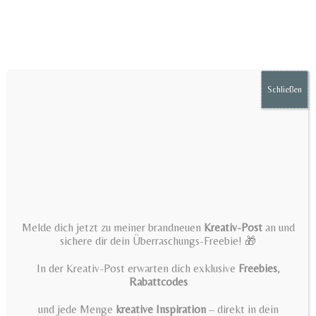
Zum
Inhalt
springen
Schließen
Menü
SVG + PNG file pink bunny
Melde dich jetzt zu meiner brandneuen
Kreativ-Post
an und
plotter file – Plotter File by
sichere dir dein Überraschungs-Freebie! 🎁
AndreaMeyerDesign
In der Kreativ-Post erwarten dich exklusive
Freebies
,
Rabattcodes
>
SVG + PNG file pink bunny plotter file – Plotter File by AndreaMeyerDesig
und jede Menge
kreative Inspiration
– direkt in dein