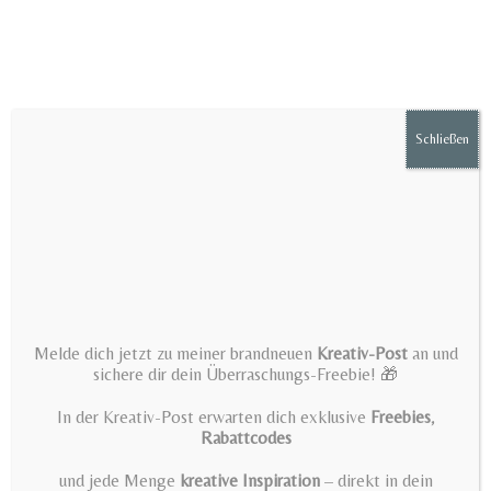
Zum
Inhalt
springen
Schließen
Menü
SVG + PNG file pink cupcake
Melde dich jetzt zu meiner brandneuen
Kreativ-Post
an und
plotter file – Plotter File by
sichere dir dein Überraschungs-Freebie! 🎁
AndreaMeyerDesign
In der Kreativ-Post erwarten dich exklusive
Freebies
,
Rabattcodes
>
SVG + PNG file pink cupcake plotter file – Plotter File by AndreaMeyerDe
und jede Menge
kreative Inspiration
– direkt in dein