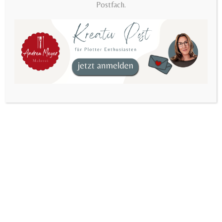
Postfach.
Bestandteil meines Lebens. Aber erst später, nach
der Geburt meines ersten Kindes, habe ich
angefangen, mich eingehend mit Kunst zu
beschäftigen.
Um in die Materie hereinzufinden habe ich Seminare
zum Thema Stillleben und Portrait besucht.
Danach folgten Jahre des autodidaktischen Studiums.
Ich habe mich mit der Fotografie und
Bildbearbeitung, später mit der digitalen Malerei
auseinandergesetzt.
Seit 2009 beschäftige ich mich intensiv mit der
Acrylmalerei und wenig später kam die Ölmalerei