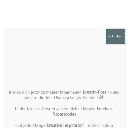
Zum
Inhalt
springen
Schließen
Menü
Über mich
Melde dich jetzt zu meiner brandneuen
Kreativ-Post
an und
>
Über mich
sichere dir dein Überraschungs-Freebie! 🎁
In der Kreativ-Post erwarten dich exklusive
Freebies
,
Rabattcodes
und jede Menge
kreative Inspiration
– direkt in dein
Kreativität war schon in meiner Kindheit ein wichtiger