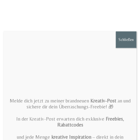
Zum
Inhalt
springen
Schließen
Menü
Zebra PNG Bundle – floral
Melde dich jetzt zu meiner brandneuen
Kreativ-Post
an und
animal motif with banners –
sichere dir dein Überraschungs-Freebie! 🎁
wild and wonderful, love
In der Kreativ-Post erwarten dich exklusive
Freebies
,
Rabattcodes
yourself, be unique – Digi
und jede Menge
kreative Inspiration
– direkt in dein